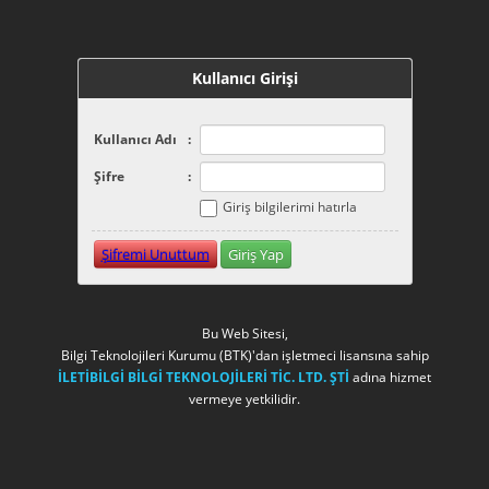
Kullanıcı Girişi
Kullanıcı Adı
:
Şifre
:
Giriş bilgilerimi hatırla
Şifremi Unuttum
Giriş Yap
Bu Web Sitesi,
Bilgi Teknolojileri Kurumu (BTK)'dan işletmeci lisansına sahip
İLETİBİLGİ BİLGİ TEKNOLOJİLERİ TİC. LTD. ŞTİ
adına hizmet
vermeye yetkilidir.